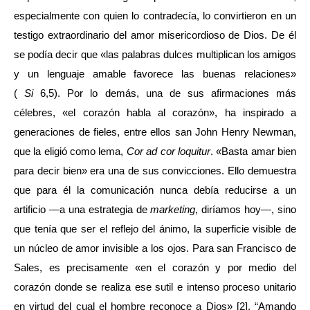
especialmente con quien lo contradecía, lo convirtieron en un
testigo extraordinario del amor misericordioso de Dios. De él
se podía decir que «las palabras dulces multiplican los amigos
y un lenguaje amable favorece las buenas relaciones»
(
Si
6,5). Por lo demás, una de sus afirmaciones más
célebres, «el corazón habla al corazón», ha inspirado a
generaciones de fieles, entre ellos san John Henry Newman,
que la eligió como lema,
Cor ad cor loquitur
. «Basta amar bien
para decir bien» era una de sus convicciones. Ello demuestra
que para él la comunicación nunca debía reducirse a un
artificio —a una estrategia de
marketing
, diríamos hoy—, sino
que tenía que ser el reflejo del ánimo, la superficie visible de
un núcleo de amor invisible a los ojos. Para san Francisco de
Sales, es precisamente «en el corazón y por medio del
corazón donde se realiza ese sutil e intenso proceso unitario
en virtud del cual el hombre reconoce a Dios»
[2]. “Amando