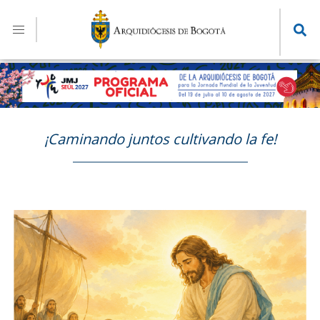
Pasar
al
contenido
principal
¡Caminando juntos cultivando la fe!