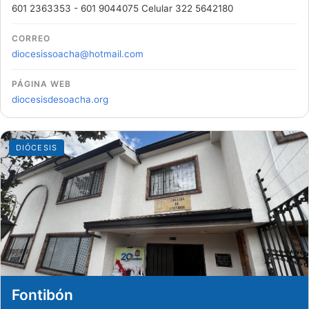
601 2363353 - 601 9044075 Celular 322 5642180
CORREO
diocesissoacha@hotmail.com
PÁGINA WEB
diocesisdesoacha.org
DIÓCESIS
Fontibón