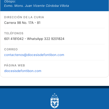
Obispo:
Exmo. Mons. Juan Vicente Córdoba Villota
DIRECCIÓN DE LA CURIA
Carrera 98 No. 17A - 81
TELÉFONOS
601 4181042 - WhatsApp 322 9201824
CORREO
contactenos@diocesisdefontibon.com
PÁGINA WEB
diocesisdefontibon.com