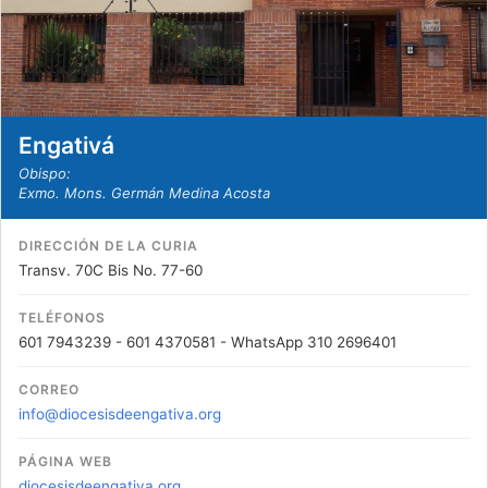
Engativá
Obispo:
Exmo. Mons. Germán Medina Acosta
DIRECCIÓN DE LA CURIA
Transv. 70C Bis No. 77-60
TELÉFONOS
601 7943239 - 601 4370581 - WhatsApp 310 2696401
CORREO
info@diocesisdeengativa.org
PÁGINA WEB
diocesisdeengativa.org