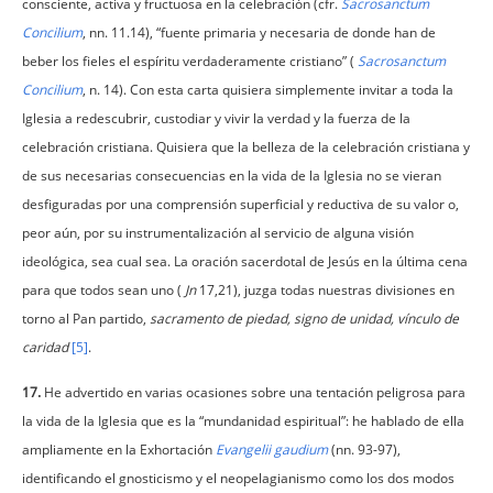
consciente, activa y fructuosa en la celebración (cfr.
Sacrosanctum
Concilium
, nn. 11.14), “fuente primaria y necesaria de donde han de
beber los fieles el espíritu verdaderamente cristiano” (
Sacrosanctum
Concilium
, n. 14). Con esta carta quisiera simplemente invitar a toda la
Iglesia a redescubrir, custodiar y vivir la verdad y la fuerza de la
celebración cristiana. Quisiera que la belleza de la celebración cristiana y
de sus necesarias consecuencias en la vida de la Iglesia no se vieran
desfiguradas por una comprensión superficial y reductiva de su valor o,
peor aún, por su instrumentalización al servicio de alguna visión
ideológica, sea cual sea. La oración sacerdotal de Jesús en la última cena
para que todos sean uno (
Jn
17,21), juzga todas nuestras divisiones en
torno al Pan partido,
sacramento de piedad, signo de unidad, vínculo de
caridad
[5]
.
17.
He advertido en varias ocasiones sobre una tentación peligrosa para
la vida de la Iglesia que es la “mundanidad espiritual”: he hablado de ella
ampliamente en la Exhortación
Evangelii gaudium
(nn. 93-97),
identificando el gnosticismo y el neopelagianismo como los dos modos