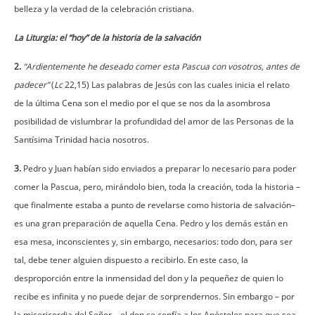
belleza y la verdad de la celebración cristiana.
La Liturgia: el “hoy” de la historia de la salvación
2.
“Ardientemente he deseado comer esta Pascua con vosotros, antes de
padecer”
(
Lc
22,15) Las palabras de Jesús con las cuales inicia el relato
de la última Cena son el medio por el que se nos da la asombrosa
posibilidad de vislumbrar la profundidad del amor de las Personas de la
Santísima Trinidad hacia nosotros.
3.
Pedro y Juan habían sido enviados a preparar lo necesario para poder
comer la Pascua, pero, mirándolo bien, toda la creación, toda la historia –
que finalmente estaba a punto de revelarse como historia de salvación–
es una gran preparación de aquella Cena. Pedro y los demás están en
esa mesa, inconscientes y, sin embargo, necesarios: todo don, para ser
tal, debe tener alguien dispuesto a recibirlo. En este caso, la
desproporción entre la inmensidad del don y la pequeñez de quien lo
recibe es infinita y no puede dejar de sorprendernos. Sin embargo – por
la misericordia del Señor – el don se confía a los Apóstoles para que sea