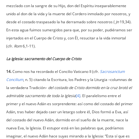
mezclado con la sangre de su Hijo, don del Espíritu inseparablemente
unido al don de la vida y la muerte del Cordero inmolado por nosotros, y
desde el costado traspasado la ha derramado sobre nosotros (
Jn
19,34).
En esta agua fuimos sumergidos para que, por su poder, pudiéramos ser
injertados en el Cuerpo de Cristo y, con Él, resucitar a la vida inmortal
(cfr.
Rom
6,1-11).
La Iglesia: sacramento del Cuerpo de Cristo
14.
Como nos ha recordado el Concilio Vaticano II (cfr.
Sacrosanctum
Concilium
, n. 5) citando la Escritura, los Padres y la Liturgia –columnas de
la verdadera Tradición–
del costado de Cristo dormido en la cruz brotó el
admirable sacramento de toda la Iglesia
[4]
. El paralelismo entre el
primer y el nuevo Adán es sorprendente: así como del costado del primer
Adán, tras haber dejado caer un letargo sobre él, Dios formó a Eva, así
del costado del nuevo Adán, dormido en el sueño de la muerte, nace la
nueva Eva, la Iglesia. El estupor está en las palabras que, podríamos
imaginar, el nuevo Adán hace suyas mirando a la Iglesia: “Esta sí que es