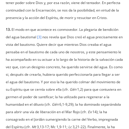
tener poder sobre Dios y, por esa razón, viene del tentador. En perfecta
continuidad con la Encarnación, se nos da la posibilidad, en virtud de la
presencia y la acción del Espíritu, de morir y resucitar en Cristo.
13.
El modo en que acontece es conmovedor. La plegaria de bendición
del agua bautismal
[3]
nos revela que Dios creó el agua precisamente en
vista del bautismo. Quiere decir que mientras Dios creaba el agua
pensaba en el bautismo de cada uno de nosotros, y este pensamiento le
ha acompañado en su actuar a lo largo de la historia de la salvación cada
vez que, con un designio concreto, ha querido servirse del agua. Es como
si, después de crearla, hubiera querido perfeccionarla para llegar a ser
el agua del bautismo. Y por eso la ha querido colmar del movimiento de
su Espíritu que se cernía sobre ella (cfr.
Gén
1,2) para que contuviera en
germen el poder de santificar; la ha utilizado para regenerar a la
humanidad en el diluvio (cfr.
Gén
6,1-9,29); la ha dominado separándola
para abrir una vía de liberación en el Mar Rojo (cfr.
Ex
14); la ha
consagrado en el Jordán sumergiendo la carne del Verbo, impregnada
del Espíritu (cfr.
Mt
3,13-17; Mc 1,9-11;
Lc
3,21-22). Finalmente, la ha