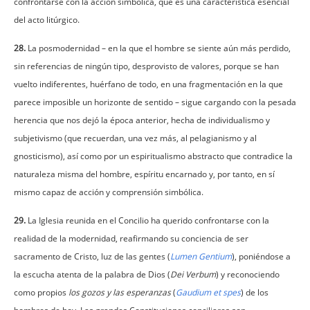
confrontarse con la acción simbólica, que es una característica esencial
del acto litúrgico.
28.
La posmodernidad – en la que el hombre se siente aún más perdido,
sin referencias de ningún tipo, desprovisto de valores, porque se han
vuelto indiferentes, huérfano de todo, en una fragmentación en la que
parece imposible un horizonte de sentido – sigue cargando con la pesada
herencia que nos dejó la época anterior, hecha de individualismo y
subjetivismo (que recuerdan, una vez más, al pelagianismo y al
gnosticismo), así como por un espiritualismo abstracto que contradice la
naturaleza misma del hombre, espíritu encarnado y, por tanto, en sí
mismo capaz de acción y comprensión simbólica.
29.
La Iglesia reunida en el Concilio ha querido confrontarse con la
realidad de la modernidad, reafirmando su conciencia de ser
sacramento de Cristo, luz de las gentes (
Lumen Gentium
), poniéndose a
la escucha atenta de la palabra de Dios (
Dei Verbum
) y reconociendo
como propios
los gozos y las esperanzas
(
Gaudium et spes
) de los