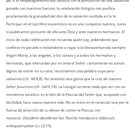
20.
Si el neopelagianismo nos intoxica con la presunción de una salvación
ganada con nuestras fuerzas, la celebración litúrgica nos purifica
proclamando la gratuidad del don de la salvación recibida en la fe.
Participar en el sacrificio eucarístico no es una conquista nuestra, como
si pudiéramos presumir de ello ante Dios y ante nuestros hermanos. El
inicio de cada celebración me recuerda quién soy, pidiéndome que
confiese mi pecado e invitándome a rogar a la bienaventurada siempre
Virgen María, a los ángeles, a los santos y a todos los hermanos y
hermanas, que intercedan por mí ante el Señor: ciertamente no somos
dignos de entrar en su casa, necesitamos una palabra suya para
salvarnos (cfr.
Mt
8,8). No tenemos otra gloria que la cruz de nuestro
Señor Jesucristo (cfr.
Gál
6,14). La Liturgia no tiene nada que ver con un
moralismo ascético: es el don de la Pascua del Señor que, aceptado con
docilidad, hace nueva nuestra vida. No se entra en el cenáculo sino por la
fuerza de atracción de su deseo de comer la Pascua con
nosotros:
Desiderio desideravi hoc Pascha manducare vobiscum,
antequam patiar
(
Lc
22,15).