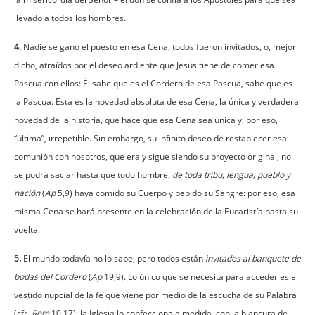
llevado a todos los hombres.
4.
Nadie se ganó el puesto en esa Cena, todos fueron invitados, o, mejor
dicho, atraídos por el deseo ardiente que Jesús tiene de comer esa
Pascua con ellos: Él sabe que es el Cordero de esa Pascua, sabe que es
la Pascua. Esta es la novedad absoluta de esa Cena, la única y verdadera
novedad de la historia, que hace que esa Cena sea única y, por eso,
“última”, irrepetible. Sin embargo, su infinito deseo de restablecer esa
comunión con nosotros, que era y sigue siendo su proyecto original, no
se podrá saciar hasta que todo hombre,
de toda tribu, lengua, pueblo y
nación
(
Ap
5,9) haya comido su Cuerpo y bebido su Sangre: por eso, esa
misma Cena se hará presente en la celebración de la Eucaristía hasta su
vuelta.
5.
El mundo todavía no lo sabe, pero todos están
invitados al banquete de
bodas del Cordero
(
Ap
19,9). Lo único que se necesita para acceder es el
vestido nupcial de la fe que viene por medio de la escucha de su Palabra
(cfr.
Rom
10,17): la Iglesia lo confecciona a medida, con la blancura de