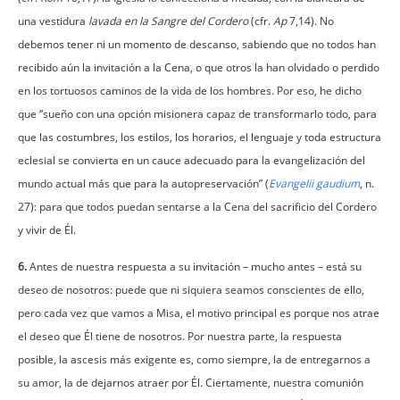
una vestidura
lavada en la Sangre del Cordero
(cfr.
Ap
7,14). No
debemos tener ni un momento de descanso, sabiendo que no todos han
recibido aún la invitación a la Cena, o que otros la han olvidado o perdido
en los tortuosos caminos de la vida de los hombres. Por eso, he dicho
que “sueño con una opción misionera capaz de transformarlo todo, para
que las costumbres, los estilos, los horarios, el lenguaje y toda estructura
eclesial se convierta en un cauce adecuado para la evangelización del
mundo actual más que para la autopreservación” (
Evangelii gaudium
, n.
27): para que todos puedan sentarse a la Cena del sacrificio del Cordero
y vivir de Él.
6.
Antes de nuestra respuesta a su invitación – mucho antes – está su
deseo de nosotros: puede que ni siquiera seamos conscientes de ello,
pero cada vez que vamos a Misa, el motivo principal es porque nos atrae
el deseo que Él tiene de nosotros. Por nuestra parte, la respuesta
posible, la ascesis más exigente es, como siempre, la de entregarnos a
su amor, la de dejarnos atraer por Él. Ciertamente, nuestra comunión