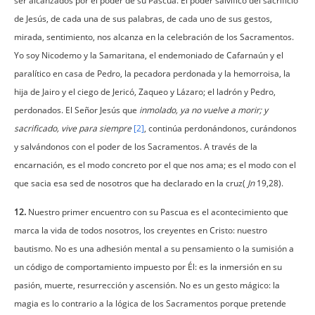
ser alcanzados por el poder de su Pascua. El poder salvífico del sacrificio
de Jesús, de cada una de sus palabras, de cada uno de sus gestos,
mirada, sentimiento, nos alcanza en la celebración de los Sacramentos.
Yo soy Nicodemo y la Samaritana, el endemoniado de Cafarnaún y el
paralítico en casa de Pedro, la pecadora perdonada y la hemorroisa, la
hija de Jairo y el ciego de Jericó, Zaqueo y Lázaro; el ladrón y Pedro,
perdonados. El Señor Jesús que
inmolado, ya no vuelve a morir; y
sacrificado, vive para siempre
[2]
, continúa perdonándonos, curándonos
y salvándonos con el poder de los Sacramentos. A través de la
encarnación, es el modo concreto por el que nos ama; es el modo con el
que sacia esa sed de nosotros que ha declarado en la cruz(
Jn
19,28).
12.
Nuestro primer encuentro con su Pascua es el acontecimiento que
marca la vida de todos nosotros, los creyentes en Cristo: nuestro
bautismo. No es una adhesión mental a su pensamiento o la sumisión a
un código de comportamiento impuesto por Él: es la inmersión en su
pasión, muerte, resurrección y ascensión. No es un gesto mágico: la
magia es lo contrario a la lógica de los Sacramentos porque pretende