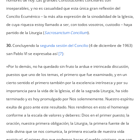
hombres de hoy. Las grandes Constituciones conciliares son
inseparables, y no es casualidad que esta única gran reflexión del
Concilio Ecuménico – la más alta expresión de la sinodalidad de la Iglesia,
de cuya riqueza estoy llamado a ser, con todos vosotros, custodio – haya
partido de la Liturgia (
Sacrosanctum Concilium
).
30.
Concluyendo la
segunda sesión del Concilio
(4 de diciembre de 1963)
san Pablo VI se expresaba así
[7]
:
«Por lo demás, no ha quedado sin fruto la ardua e intrincada discusión,
puestos que uno de los temas, el primero que fue examinado, y en un
cierto sentido el primero también por la excelencia intrínseca y por su
importancia para la vida de la Iglesia, el de la sagrada Liturgia, ha sido
terminado y es hoy promulgado por Nos solemnemente. Nuestro espíritu
exulta de gozo ante este resultado. Nos rendimos en esto el homenaje
conforme a la escala de valores y deberes: Dios en el primer puesto; la
oración, nuestra primera obligación; la Liturgia, la primera fuente de la
vida divina que se nos comunica, la primera escuela de nuestra vida
espiritual, el primer don que podemos hacer al pueblo cristiano, que con