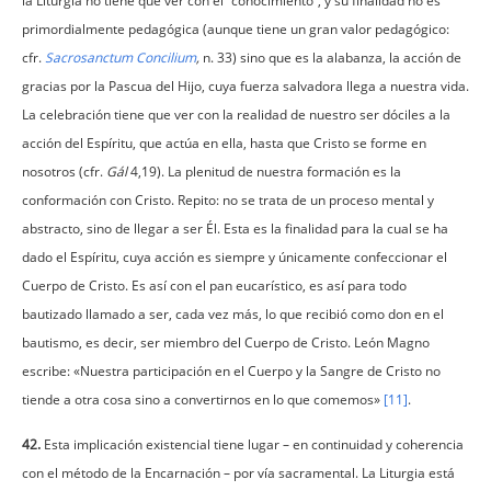
la Liturgia no tiene que ver con el “conocimiento”, y su finalidad no es
primordialmente pedagógica (aunque tiene un gran valor pedagógico:
cfr.
Sacrosanctum Concilium
,
n. 33) sino que es la alabanza, la acción de
gracias por la Pascua del Hijo, cuya fuerza salvadora llega a nuestra vida.
La celebración tiene que ver con la realidad de nuestro ser dóciles a la
acción del Espíritu, que actúa en ella, hasta que Cristo se forme en
nosotros (cfr.
Gál
4,19). La plenitud de nuestra formación es la
conformación con Cristo. Repito: no se trata de un proceso mental y
abstracto, sino de llegar a ser Él. Esta es la finalidad para la cual se ha
dado el Espíritu, cuya acción es siempre y únicamente confeccionar el
Cuerpo de Cristo. Es así con el pan eucarístico, es así para todo
bautizado llamado a ser, cada vez más, lo que recibió como don en el
bautismo, es decir, ser miembro del Cuerpo de Cristo. León Magno
escribe: «Nuestra participación en el Cuerpo y la Sangre de Cristo no
tiende a otra cosa sino a convertirnos en lo que comemos»
[11]
.
42.
Esta implicación existencial tiene lugar – en continuidad y coherencia
con el método de la Encarnación – por vía sacramental. La Liturgia está