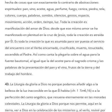
hecha de cosas que son exactamente lo contrario de abstracciones
espirituales: pan, vino, aceite, agua, perfume, fuego, ceniza, piedra, tela,
colores, cuerpo, palabras, sonidos, silencios, gestos, espacio,
movimiento, acción, orden, tiempo, luz. Toda la creación es
manifestación del amor de Dios: desde que ese mismo amor se ha
manifestado en plenitud en la cruz de Jesús, toda la creación es atraída
por Él. Es toda la creación la que es asumida para ser puesta al servicio
del encuentro con el Verbo encarnado, crucificado, muerto, resucitado,
ascendido al Padre. Así como canta la plegaria sobre el agua para la
fuente bautismal, al igual que la del aceite para el sagrado crisma y las
palabras de la presentación del pan y el vino, frutos de la tierra y del
trabajo del hombre.
43.
La Liturgia da gloria a Dios no porque podamos añadir algo a la
belleza de la luz inaccesible en la que Él habita (cfr. 1
Tim
6,16) o a la
perfección del canto angélico, que resuena eternamente en las moradas
celestiales. La Liturgia da gloria a Dios porque nos permite, aquí en la
tierra, ver a Dios en la celebración de los misterios y, al verlo, revivir por