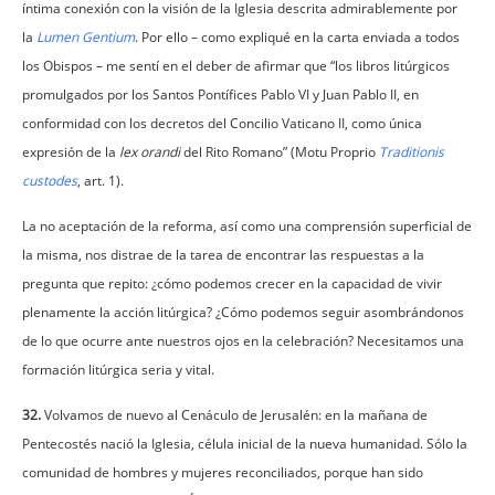
íntima conexión con la visión de la Iglesia descrita admirablemente por
la
Lumen Gentium
. Por ello – como expliqué en la carta enviada a todos
los Obispos – me sentí en el deber de afirmar que “los libros litúrgicos
promulgados por los Santos Pontífices Pablo VI y Juan Pablo II, en
conformidad con los decretos del Concilio Vaticano II, como única
expresión de la
lex orandi
del Rito Romano” (Motu Proprio
Traditionis
custodes
, art. 1).
La no aceptación de la reforma, así como una comprensión superficial de
la misma, nos distrae de la tarea de encontrar las respuestas a la
pregunta que repito: ¿cómo podemos crecer en la capacidad de vivir
plenamente la acción litúrgica? ¿Cómo podemos seguir asombrándonos
de lo que ocurre ante nuestros ojos en la celebración? Necesitamos una
formación litúrgica seria y vital.
32.
Volvamos de nuevo al Cenáculo de Jerusalén: en la mañana de
Pentecostés nació la Iglesia, célula inicial de la nueva humanidad. Sólo la
comunidad de hombres y mujeres reconciliados, porque han sido