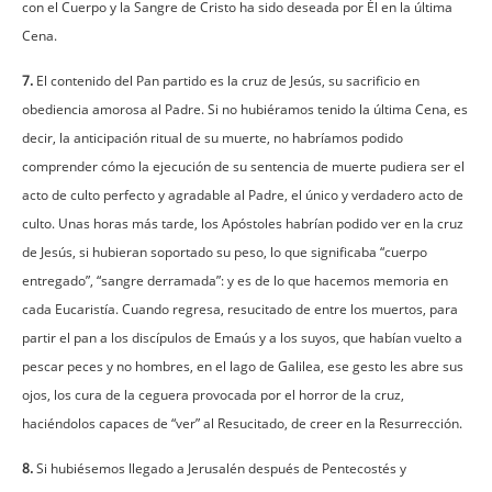
con el Cuerpo y la Sangre de Cristo ha sido deseada por Él en la última
Cena.
7.
El contenido del Pan partido es la cruz de Jesús, su sacrificio en
obediencia amorosa al Padre. Si no hubiéramos tenido la última Cena, es
decir, la anticipación ritual de su muerte, no habríamos podido
comprender cómo la ejecución de su sentencia de muerte pudiera ser el
acto de culto perfecto y agradable al Padre, el único y verdadero acto de
culto. Unas horas más tarde, los Apóstoles habrían podido ver en la cruz
de Jesús, si hubieran soportado su peso, lo que significaba “cuerpo
entregado”, “sangre derramada”: y es de lo que hacemos memoria en
cada Eucaristía. Cuando regresa, resucitado de entre los muertos, para
partir el pan a los discípulos de Emaús y a los suyos, que habían vuelto a
pescar peces y no hombres, en el lago de Galilea, ese gesto les abre sus
ojos, los cura de la ceguera provocada por el horror de la cruz,
haciéndolos capaces de “ver” al Resucitado, de creer en la Resurrección.
8.
Si hubiésemos llegado a Jerusalén después de Pentecostés y