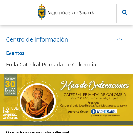
Pasar
al
contenido
principal
Centro de información
Eventos
En la Catedral Primada de Colombia
Ordenaciones sacerdotales y diaconal