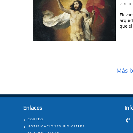
9 DE JU
Elevam
arquid
que el
Más b
Enlaces
Inf
ENLACES
CORREO
NOTIFICACIONES JUDICIALES