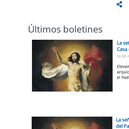
Últimos boletines
La se
Casa 
16 DE 
Elevam
arqui
el Pad
La se
del P