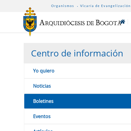
SUB
Pasar
Organismos
Vicaría de Evangelización
MENU
al
ARCHDIOCESE
contenido
principal
Centro de información
Yo quiero
Noticias
Boletines
Eventos