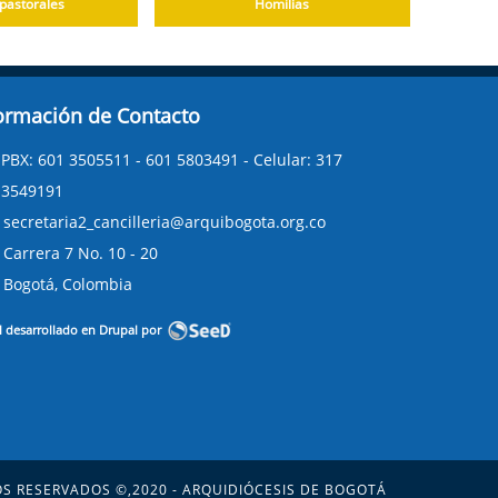
pastorales
Homilías
ormación de Contacto
PBX: 601 3505511 - 601 5803491 - Celular: 317
3549191
secretaria2_cancilleria@arquibogota.org.co
Carrera 7 No. 10 - 20
Bogotá, Colombia
l desarrollado en Drupal por
S RESERVADOS ©,2020 - ARQUIDIÓCESIS DE BOGOTÁ