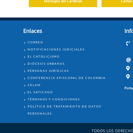
Mensajes del Cardenal
Cartas 
Enlaces
Inf
ENLACES
CORREO
NOTIFICACIONES JUDICIALES
EL CATOLICISMO
DIÓCESIS URBANAS
PERSONAS JURÍDICAS
CONFERENCIA EPISCOPAL DE COLOMBIA
CELAM
Porta
EL VATICANO
TÉRMINOS Y CONDICIONES
POLÍTICA DE TRATAMIENTO DE DATOS
PERSONALES
TODOS LOS DERECHO