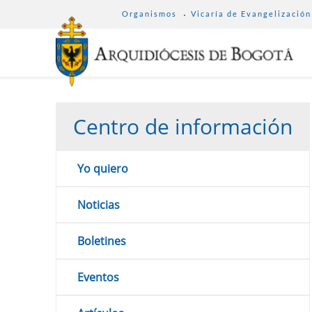
SUB
Pasar
Organismos
Vicaría de Evangelización
MENU
al
ARCHDIOCESE
contenido
principal
Centro de información
Yo quiero
Noticias
Boletines
Eventos